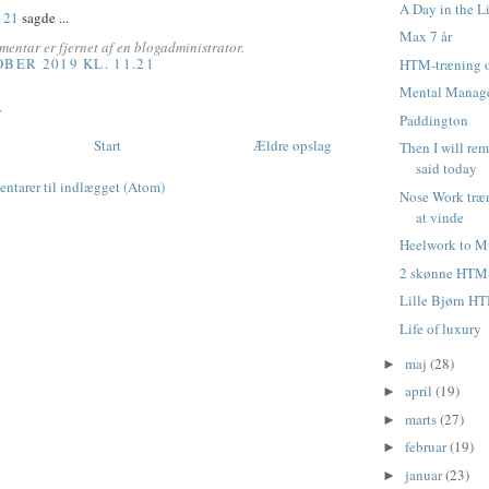
A Day in the L
121
sagde ...
Max 7 år
entar er fjernet af en blogadministrator.
OBER 2019 KL. 11.21
HTM-træning o
Mental Manag
r
Paddington
Start
Ældre opslag
Then I will re
said today
tarer til indlægget (Atom)
Nose Work træ
at vinde
Heelwork to M
2 skønne HTM
Lille Bjørn H
Life of luxury
maj
(28)
►
april
(19)
►
marts
(27)
►
februar
(19)
►
januar
(23)
►