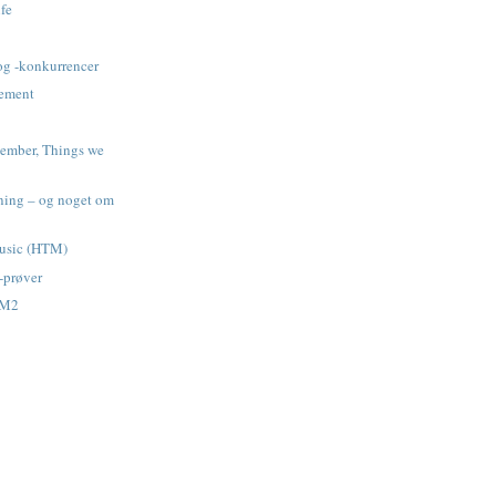
ife
g -konkurrencer
ement
member, Things we
ning – og noget om
usic (HTM)
-prøver
TM2