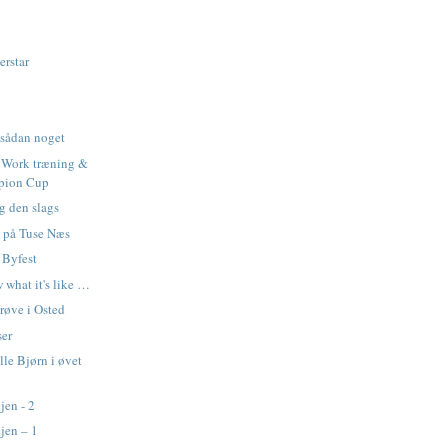
erstar
sådan noget
 Work træning &
pion Cup
g den slags
g på Tuse Næs
Byfest
 what it's like …
prøve i Osted
ser
lle Bjørn i øvet
jen - 2
ejen – 1