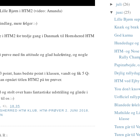
juli
(26)
►
Lille Bjørn i HTM2 (video: Amanda)
juni
(25)
▼
Lille Bjørn sup
indlæg, mere følger :-)
Knæk og bræk
God karma
pe i HTM2 for tredje gang i Danmark til Hornshered HTM
Hundedage og 
HTM- og Nose
t prøve med fin attitude og glad haleføring, og nogle
Rally Cham
Papirarbejde, o
Dejlig rallyda
 point, hans bedste point i klassen, vandt og fik 5 Q-
an opnået titlen HTM2 på tre prøver.
HTM ved Ejby 
You don't know
d og stolt over hans fantastiske udstråling og glæde i
Uofficiel rally
il os :-)
Blandede følel
L
KL.
18.35
SHERRED HTM KLUB
,
HTM-PRØVER 2. JUNI 2018
,
Mathilde og Li
RN
klasse
Turen går til Ve
Turen går til V
AR: