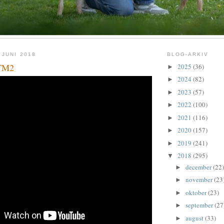
 JUNI 2018
BLOG-ARKIV
HTM2
2025
(36)
►
2024
(82)
►
2023
(57)
►
2022
(100)
►
2021
(116)
►
2020
(157)
►
2019
(241)
►
2018
(295)
▼
december
(22)
►
november
(23
►
oktober
(23)
►
september
(27
►
august
(33)
►