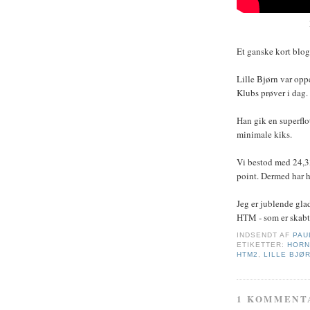
Et ganske kort blog
Lille Bjørn var op
Klubs prøver i dag.
Han gik en superflo
minimale kiks.
Vi bestod med 24,33
point. Dermed har h
Jeg er jublende gla
HTM - som er skabt t
INDSENDT AF
PAU
ETIKETTER:
HORN
HTM2
,
LILLE BJØ
1 KOMMENT