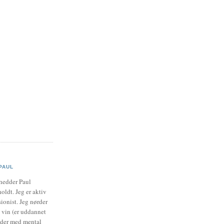
PAUL
hedder Paul
oldt. Jeg er aktiv
ionist. Jeg nørder
vin (er uddannet
jder med mental