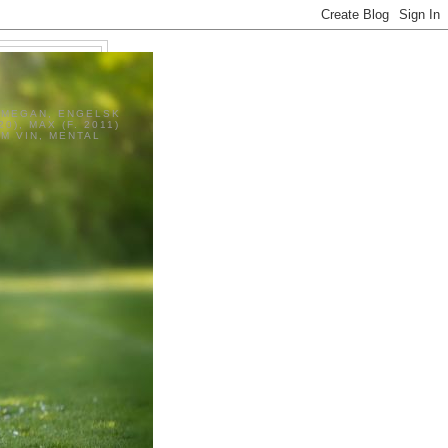
G
E MEGAN, ENGELSK
0), MAX (F. 2011)
M VIN, MENTAL